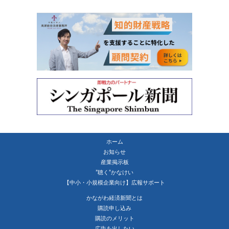
ホーム
お知らせ
産業掲示板
”聴く”かなけい
【中小・小規模企業向け】広報サポート
かながわ経済新聞とは
購読申し込み
購読のメリット
広告を出したい