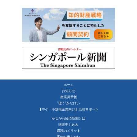
ホーム
お知らせ
産業掲示板
”聴く”かなけい
【中小・小規模企業向け】広報サポート
かながわ経済新聞とは
購読申し込み
購読のメリット
広告を出したい