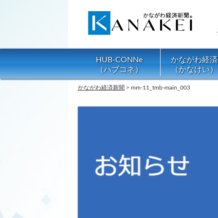
HUB-CONNe
かながわ経済
（ハブコネ）
（かなけい）
かながわ経済新聞
>
mm-11_tmb-main_003