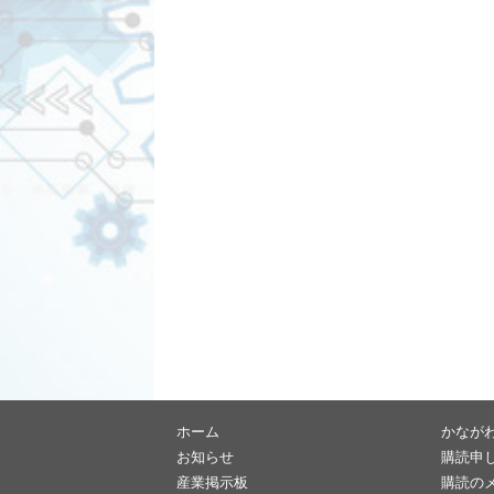
ホーム
かなが
お知らせ
購読申
産業掲示板
購読の