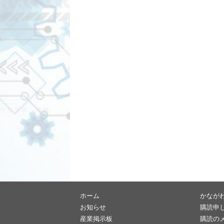
ホーム
かなが
お知らせ
購読申
産業掲示板
購読の