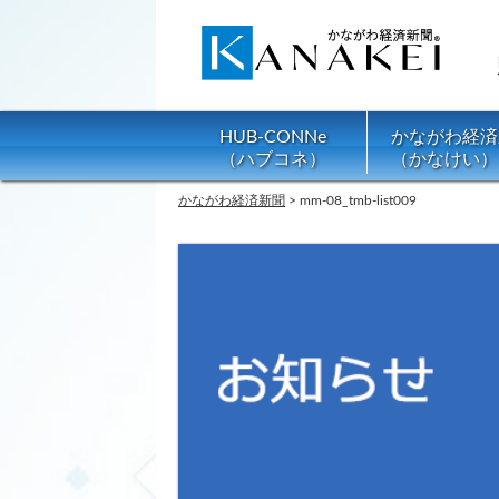
HUB-CONNe
かながわ経済
（ハブコネ）
（かなけい）
かながわ経済新聞
>
mm-08_tmb-list009