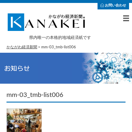
お問い合わせ
県内唯一の本格的地域経済紙です
かながわ経済新聞
>
mm-03_tmb-list006
mm-03_tmb-list006