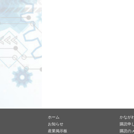
ホーム
かなが
お知らせ
購読申
産業掲示板
購読の