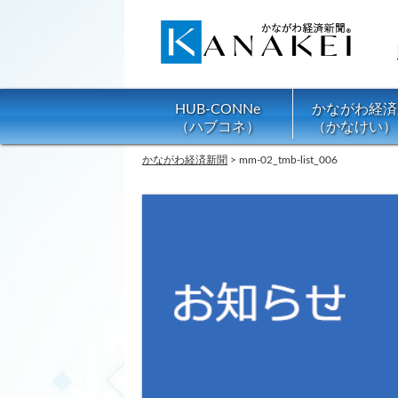
HUB-CONNe
かながわ経済
（ハブコネ）
（かなけい）
かながわ経済新聞
>
mm-02_tmb-list_006