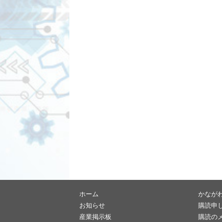
ホーム
かなが
お知らせ
購読申
産業掲示板
購読の