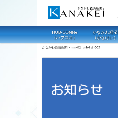
HUB-CONNe
かながわ経済
（ハブコネ）
（かなけい）
かながわ経済新聞
>
mm-02_tmb-list_005