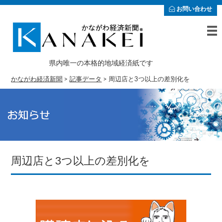
お問い合わせ
県内唯一の本格的地域経済紙です
かながわ経済新聞
>
記事データ
>
周辺店と3つ以上の差別化を
周辺店と3つ以上の差別化を