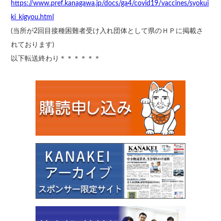
https://www.pref.kanagawa.jp/docs/ga4/covid19/vaccines/syokui
ki_kigyou.html
(当所が2回目接種困難者受け入れ団体として県のＨＰに掲載さ
れております)
以下転送終わり＊＊＊＊＊＊