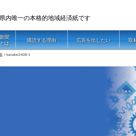
県内唯一の本格的地域経済紙です
新聞
購読する理由
広告を出したい
取
とは
面
>
kanakei2408-1