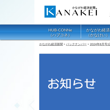
HUB-CONNe
かながわ経済
（ハブコネ）
（かなけい）
かながわ経済新聞
>
バックナンバー
>
2024年8月号1