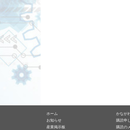
ホーム
かなが
お知らせ
購読申
産業掲示板
購読の