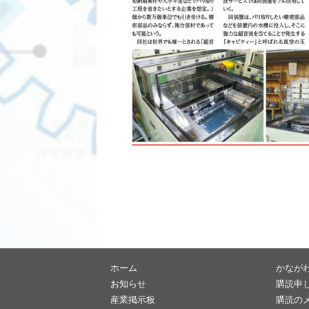
ホーム
かなが
お知らせ
購読申
産業掲示板
購読の