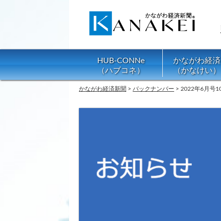
HUB-CONNe
かながわ経済
（ハブコネ）
（かなけい）
かながわ経済新聞
>
バックナンバー
>
2022年6月号1