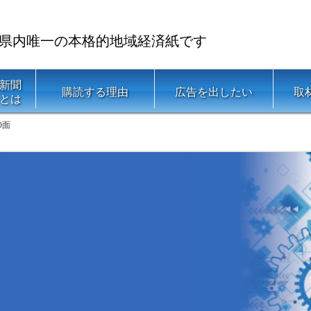
県内唯一の本格的地域経済紙です
新聞
購読する理由
広告を出したい
取
とは
0面