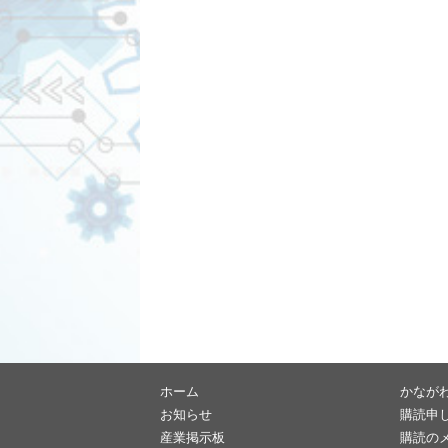
ホーム
かなが
お知らせ
購読申
産業掲示板
購読の