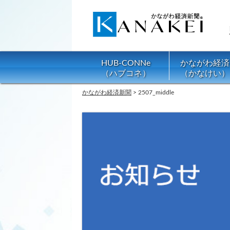
HUB-CONNe
かながわ経済
（ハブコネ）
（かなけい）
かながわ経済新聞
>
2507_middle