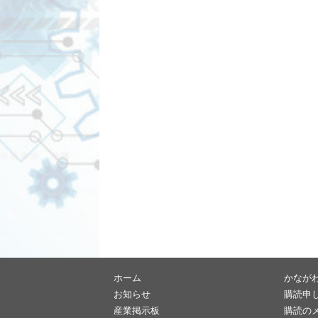
ホーム
かなが
お知らせ
購読申
産業掲示板
購読の