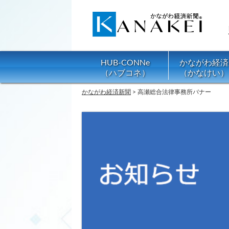
HUB-CONNe
かながわ経済
（ハブコネ）
（かなけい）
かながわ経済新聞
>
高瀬総合法律事務所バナー